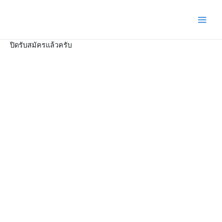
Skip
Main
to
Men
content
ปิดรับสมัครแล้วครับ